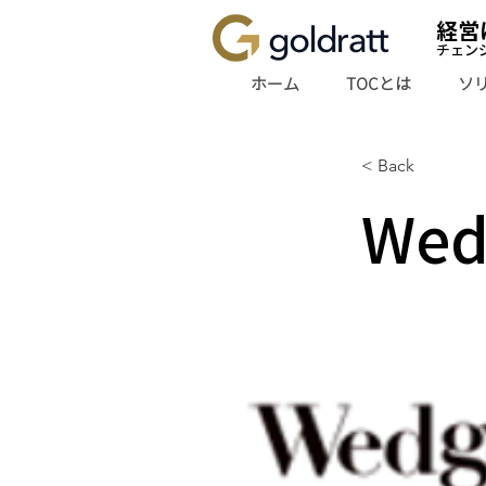
経営
チェン
ホーム
TOCとは
ソ
< Back
Wed