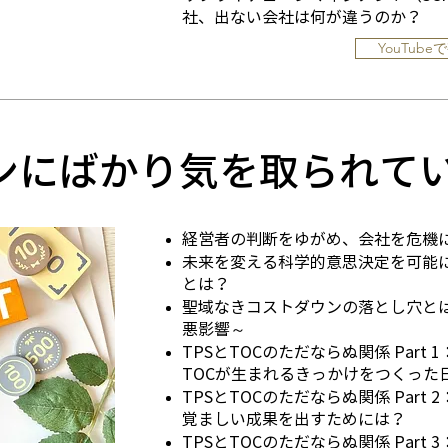
社、出ない会社は何が違うのか？
YouTube
ンにばかり気を取られて
経営者の判断をゆがめ、会社を危機
未来を変える科学的意思決定を可能に
とは？
聖域なきコストダウンの落とし穴と
悪影響～
TPSとTOCのただならぬ関係 Par
TOCが生まれるきっかけをつくった
TPSとTOCのただならぬ関係 Part
覚ましい成果を出すためには？
TPSとTOCのただならぬ関係 Part