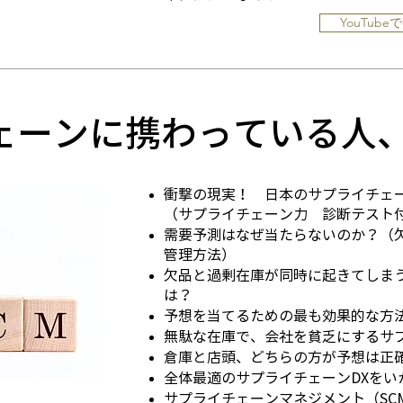
YouTube
ェーンに携わっている人
衝撃の現実！ 日本のサプライチェ
（サプライチェーン力 診断テスト
需要予測はなぜ当たらないのか？（
管理方法）
欠品と過剰在庫が同時に起きてしまうM
は？
予想を当てるための最も効果的な方
無駄な在庫で、会社を貧乏にするサ
倉庫と店頭、どちらの方が予想は正
全体最適のサプライチェーンDXをい
サプライチェーンマネジメント（SC