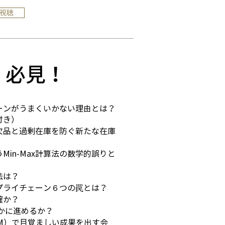
で視聴
、必見！
ーンがうまくいかない理由とは？
付き）
欠品と過剰在庫を防ぐ新たな在庫
in-Max計算法の数学的誤りと
法は？
プライチェーン６つの罠とは？
確か？
かに進めるか？
M）で目覚ましい成果を出す会