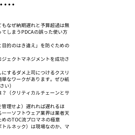
……
てもなぜ納期遅れと予算超過は無
てしまうPDCAの誤った使い方
と目的のはき違え」を防ぐための
ロジェクトマネジメントを成功さ
しにするダメ上司につけるクスリ
簡単なワークがあります。ぜひ紙
ださい）
は？（クリティカルチェーンとサ
を管理せよ）遅れれば遅れるほ
る――ソフトウェア業界は業者天
めのTOC流プロマネの極意
ボトルネック）は現場なのか、マ