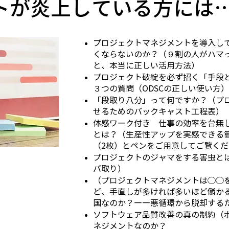
トが炎上している方には
プロジェクトマネジメントを導入し
くならないのか？（９割の人がハマっ
と、本当に正しい活用方法）
プロジェクト破綻を必ず招く「手段
３つの質問（ODSCの正しい使い方）
「段取り八分」って何ですか？（プ
せるためのバックキャスト工程表）
体感ワーク付き 仕事の効率を台無
とは？（生産性アップを実感できる
（2枚）とペンをご用意してご覧く
プロジェクトのジャマをする害虫と
バ取り）
（プロジェクトマネジメントは◯◯
ど、手直しが多ければ多いほど儲か
国なのか？――悪循環から脱却するた
ソフトウェア品質改善の真の制約（
ネジメントなのか？