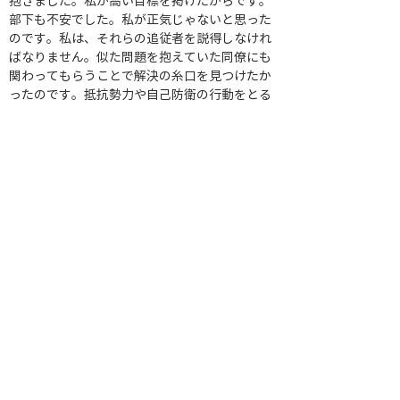
抱きました。私が高い目標を掲げたからです。
部下も不安でした。私が正気じゃないと思った
のです。私は、それらの追従者を説得しなけれ
ばなりません。似た問題を抱えていた同僚にも
関わってもらうことで解決の糸口を見つけたか
ったのです。抵抗勢力や自己防衛の行動をとる
人も巻き込まなければなりません。
　さて、どんなプロセスが必要でしょう。各ス
テークホルダーと個別の合意を得るのも一つの
選択肢ですが骨が折れる上に、望む結果が得ら
れないかもしれません。もう一つの選択肢は、
私が属する組織よりも大きな組織を横断的につ
なげ、個別ではなく組織全体の方向性を合わせ
調和を作ることに注力することです。なぜな
ら、誰も整備日数を超過させ続けたいわけでは
ないのです。CCPMの成果を高めるウィン・ウ
ィンの解決策を作る努力をしなければなりませ
ん。
　このプロセスを実行するに当たって、直属の
上司の賛同とサポートを得ることが重要です。