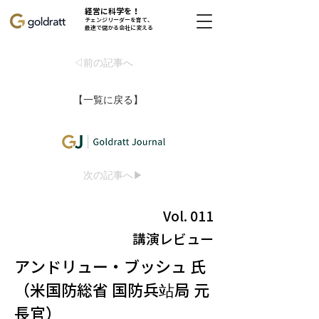
経営に科学を！
チェンジリーダーを育て、
最速で儲かる会社に変える
◁前の記事へ
【一覧に戻る】
次の記事へ▶
Vol. 011
講演レビュー
アンドリュー・ブッシュ 氏
（米国防総省 国防兵站局 元
長官）