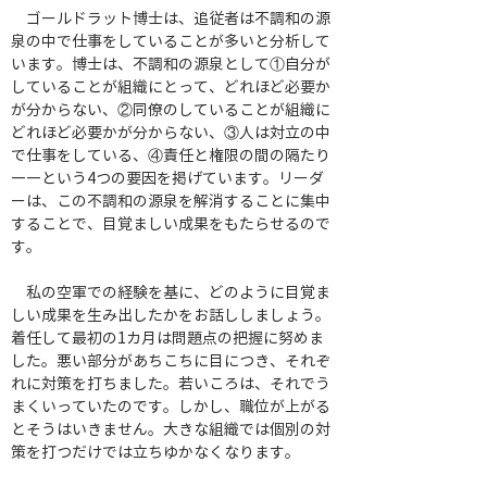
　ゴールドラット博士は、追従者は不調和の源
泉の中で仕事をしていることが多いと分析して
います。博士は、不調和の源泉として①自分が
していることが組織にとって、どれほど必要か
が分からない、②同僚のしていることが組織に
どれほど必要かが分からない、③人は対立の中
で仕事をしている、④責任と権限の間の隔たり
――という4つの要因を掲げています。リーダ
ーは、この不調和の源泉を解消することに集中
することで、目覚ましい成果をもたらせるので
す。
　私の空軍での経験を基に、どのように目覚ま
しい成果を生み出したかをお話ししましょう。
着任して最初の1カ月は問題点の把握に努めま
した。悪い部分があちこちに目につき、それぞ
れに対策を打ちました。若いころは、それでう
まくいっていたのです。しかし、職位が上がる
とそうはいきません。大きな組織では個別の対
策を打つだけでは立ちゆかなくなります。