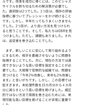
ルです。改革を成功に導くには、このビシャス
サイクルを断ち切るための解決策が必要でし
た。選択肢は2つでした。1つ目は、既存の評価
指標に基づいてプレッシャーをかけ続けること
です。しかし、半年たってもうまくいきません
でした。2つ目が、より良い方法を見つけられ
ると思うことです。そして、私たちはDBRを見
つけました。ただし、課題もありました。それ
は、追従者を巻き込むことでした。
　まず、新しいことに安心して取り組めるよう
にするため、相手を萎縮させないように問題を
指摘することでした。次に、現在の方法では達
成できないような高い目標を設定することが必
要でした。大規模で官僚的な組織では、問題を
見つけると「今年2％改善し、来年も2％改善し
ます」と言いがちです。しかし、この目標では
低すぎます。未処理件数を15カ月分から４カ月
分に減らすという高い目標を掲げました。威圧
的ではない方法で周囲を巻き込むためには、実
現可能な高い目標を掲げることが非常に重要で
した。