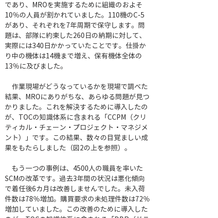
であり、MROを実施するために組織のおよそ
10％の人員が割かれていました。110機のC-5
があり、それぞれを7年周期で保守します。問
題は、部隊に約束した260日の納期に対して、
実際には340日かかっていたことです。仕掛か
り中の機体は14機まで増え、保有機体全体の
13％に及びました。
　作業現場がどうなっているかを現場で調べた
結果、MROにありがちな、あらゆる問題が見つ
かりました。これを解決するために導入したの
が、TOCの知識体系に含まれる「CCPM（クリ
ティカル・チェーン・プロジェクト・マネジメ
ント）」です。この結果、数々の目覚ましい成
果をもたらしました（図2の上を参照）。
　もう一つの事例は、4500人の職員を率いた
SCMの改革です。過去3年間の状況は悪化傾向
で着任後6カ月は改善しませんでした。未入荷
件数は78％増加。購買要求の未処理件数は72％
増加していました。この改善のために導入した