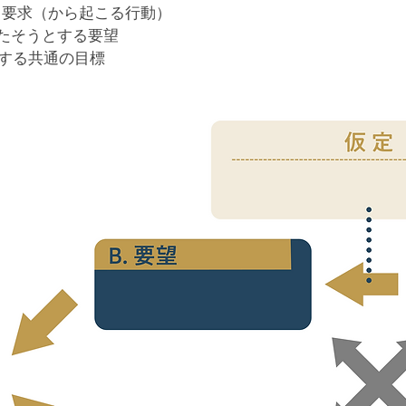
する要求（から起こる行動）
満たそうとする要望　
とする共通の目標　