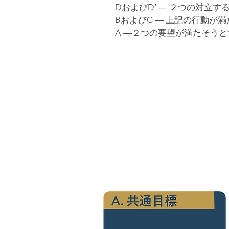
	DおよびD’ ― ２つの対立
	BおよびC ― 上記の行動が
	A ―２つの要望が満たそう